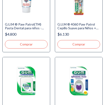
G.U.M ® Paw Patrol(TM)
G.U.M ® 4060 Paw Patrol
Pasta Dental para niños -
Cepillo Suave para Niños +3
Sabor Bubble GUM +3 años,
años - Regular. Value Pack -
$4.800
$6.130
100gr. NUEVO!