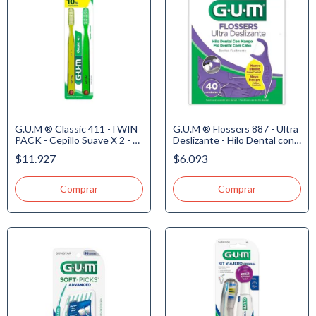
G.U.M ® Classic 411 -TWIN
G.U.M ® Flossers 887 - Ultra
PACK - Cepillo Suave X 2 - 4
Deslizante - Hilo Dental con
Hileras - Normal - Domo. -
Mango - Menta Refrescante,
$11.927
$6.093
Precio Especial - 10% de Dto
40u