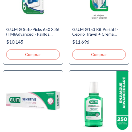
G.U.M ®153 Kit Portátil-
G.U.M ® Soft-Picks 650 X 36
Cepillo Travel + Crema
(TM)Advanced - Palillos
Whitening 20gr. + Hilo
Interdentales con punta de
$11.696
$10.145
10.9m.
hule suave