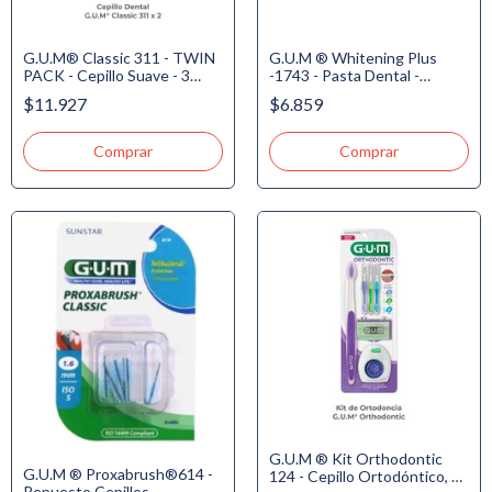
G.U.M® Classic 311 - TWIN
G.U.M ® Whitening Plus
PACK - Cepillo Suave - 3
-1743 - Pasta Dental -
Hileras - Plano - Delgado. -
Blanqueadora - c/ Flúor y
$11.927
$6.859
Precio Especial - 10% de Dto
Menta, 100gr.
G.U.M ® Kit Orthodontic
G.U.M ® Proxabrush®614 -
124 - Cepillo Ortodóntico, 3
Repuesto Cepillos