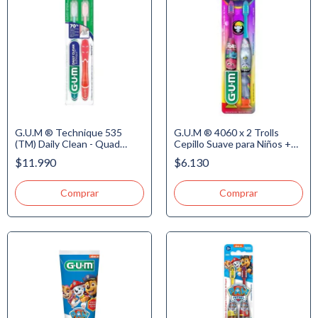
G.U.M ® Technique 535
G.U.M ® 4060 x 2 Trolls
(TM) Daily Clean - Quad
Cepillo Suave para Niños +3
Grip(TM) - Cepillo Suave
años - Regular. Value Pack -
$11.990
$6.130
NUEVO!