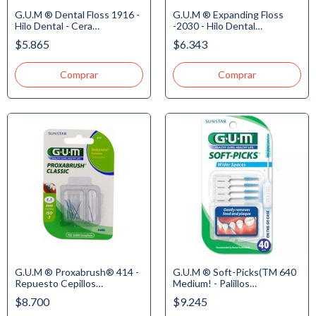
G.U.M ® Dental Floss 1916 -
G.U.M ® Expanding Floss
Hilo Dental - Cera
-2030 - Hilo Dental
Mentolada, 129m
Expandible - Encerado, 40m.
$5.865
$6.343
G.U.M ® Proxabrush® 414 -
G.U.M ® Soft-Picks(TM 640
Repuesto Cepillos
Medium! - Palillos
Interdentales - 2 - Fino
Interdentales con punta de
$8.700
$9.245
Cónico - 1.1mm x 8u.
hule suave, estuche x 40u.