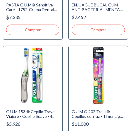
PASTA G.U.M® Sensitive
ENJUAGUE BUCAL GUM-
Care - 1752-Crema Dental
ANTIBACTERIAL MENTA
para dientes sensibles - 90gr.
SUAVE X 250 ML
$7.335
$7.452
G.U.M 153 ® Cepillo Travel -
G.U.M ® 202 Trolls®
Viajero - Cepillo Suave - 4
Cepillos con luz - Timer Light
Hileras - Antibacterial
- Cepillo Suave para Niños +3
$5.926
$11.000
años NUEVO! de