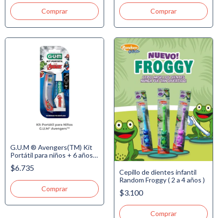
G.U.M ® Avengers(TM) Kit
Portátil para niños + 6 años -
Incluye Cepillo + Pasta
$6.735
Dental 20gr. +6 años
Cepillo de dientes infantil
Random Froggy ( 2 a 4 años )
$3.100