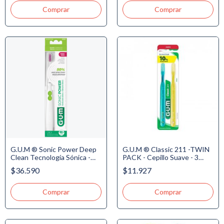
G.U.M ® Sonic Power Deep
G.U.M ® Classic 211 -TWIN
Clean Tecnología Sónica -
PACK - Cepillo Suave - 3
Cepillo Incluye Pila
Hileras - Plano - Jovén
$36.590
$11.927