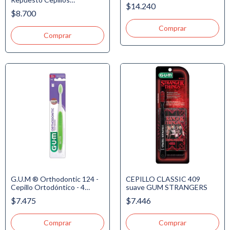
Proxabrush, Cera de
$14.240
Interdentales - 3 - Mediano
Ortodoncia, Hilo de
$8.700
Cónico - 1.6mm x 8u.
Ortodoncia 5 usos
G.U.M ® Orthodontic 124 -
CEPILLO CLASSIC 409
Cepillo Ortodóntico - 4
suave GUM STRANGERS
Hileras - c/Tapa
$7.475
$7.446