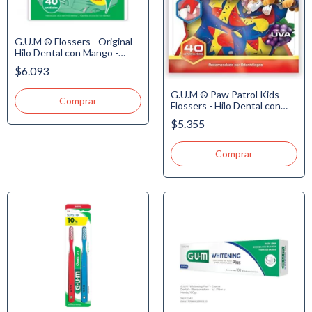
G.U.M ® Flossers - Original -
Hilo Dental con Mango -
Menta Refrescante, 40u
$6.093
G.U.M ® Paw Patrol Kids
Flossers - Hilo Dental con
Mango para niños +3 años,
$5.355
40u. - NUEVO!