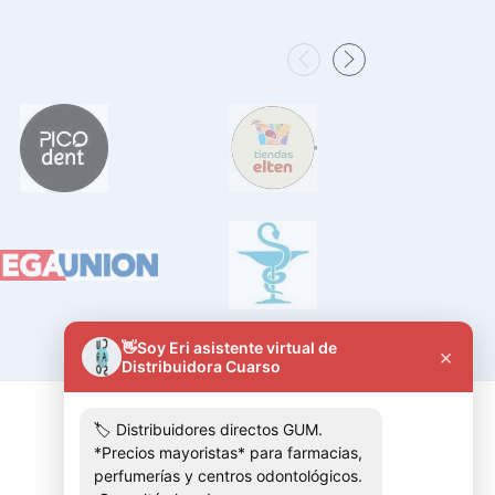
Contactános
+5491136303081