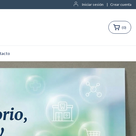
Iniciar sesión
|
Crear cuenta
(
0
)
tacto