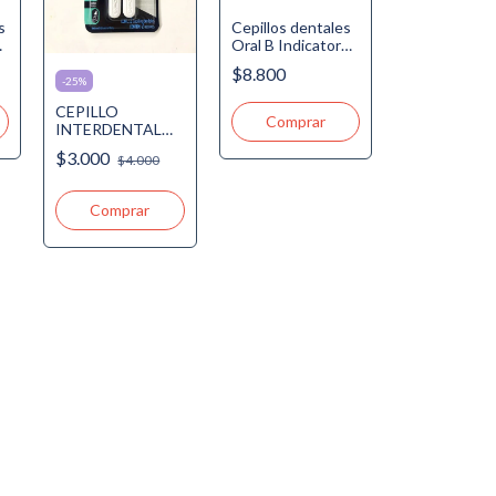
s
Cepillos dentales
ón
Oral B Indicator
x2
$8.800
-
25
%
CEPILLO
INTERDENTAL
COMPACTO
$3.000
$4.000
CONICO x 2 u.