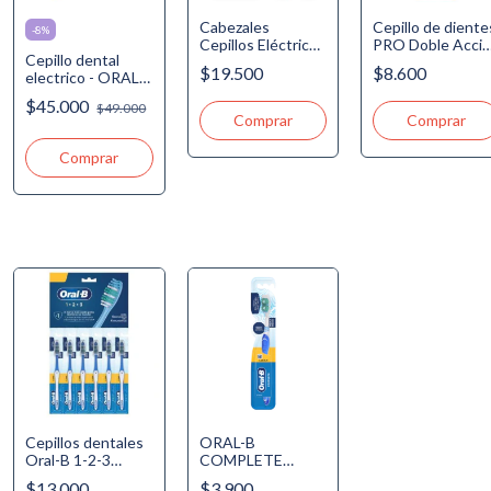
Cabezales
Cepillo de diente
-
8
%
Cepillos Eléctricos
PRO Doble Acci
Cepillo dental
Oral-B ®
- MEDIANO
$19.500
$8.600
electrico - ORAL -
CrossAction
B -Power Charcoal
$45.000
$49.000
1 un. (PUEDE
VARIAR COLOR
SEGUN STOCK)
Cepillos dentales
ORAL-B
Oral-B 1-2-3
COMPLETE
CARTON X 6 U
CEPILLO
$13.000
$3.900