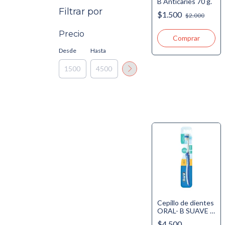
B Anticaries 70 g.
Filtrar por
$1.500
$2.000
Precio
Desde
Hasta
Cepillo de dientes
ORAL- B SUAVE -
Indicator X 1U
$4.500