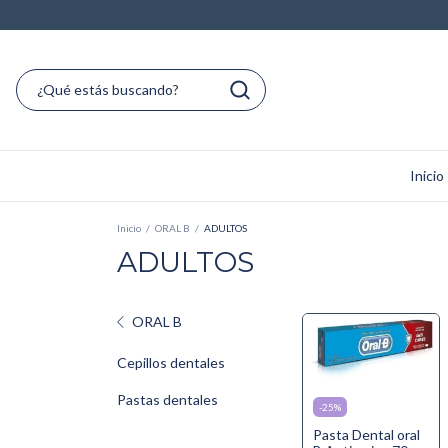
Inicio
Inicio
/
ORAL B
/
ADULTOS
ADULTOS
ORAL B
Cepillos dentales
Pastas dentales
-
25
%
Pasta Dental oral