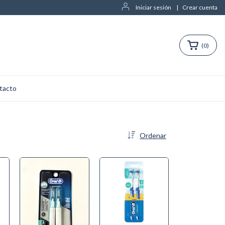
Iniciar sesión
|
Crear cuenta
(
0
)
tacto
Ordenar