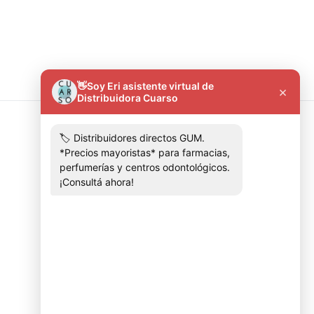
Contactános
+5491136303081
distribuidoracuarso@gmail.com