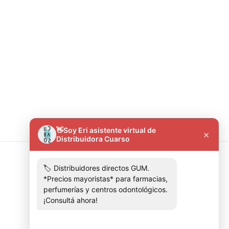
Contactános
+5491136303081
distribuidoracuarso@gmail.com