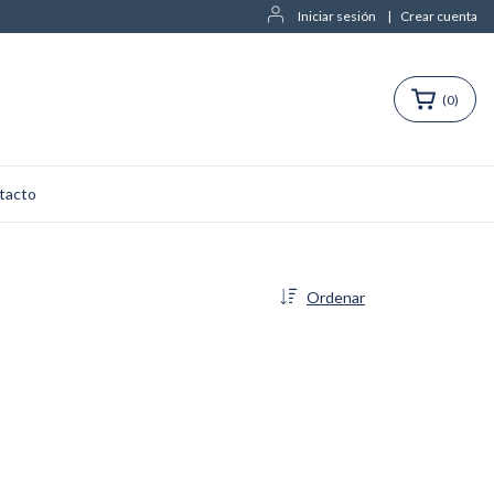
Iniciar sesión
|
Crear cuenta
(
0
)
tacto
Ordenar