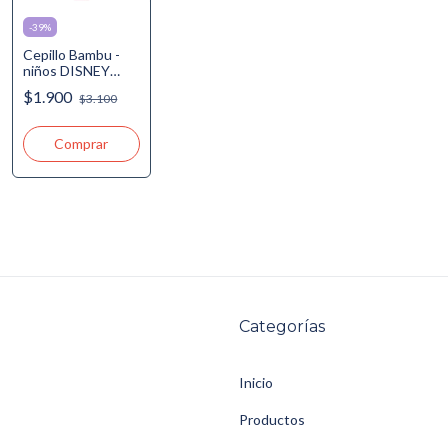
-
39
%
Cepillo Bambu -
niños DISNEY
VARIEDAD DE
$1.900
$3.100
DISEÑOS - 2 LIFE
Comprar
Categorías
Inicio
Productos