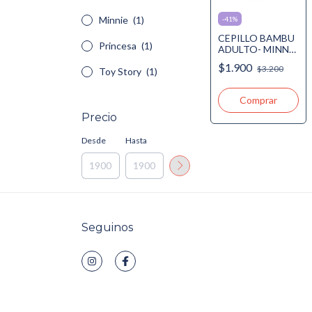
Minnie
(1)
-
41
%
CEPILLO BAMBU
Princesa
(1)
ADULTO- MINNIE
O MICKEY- 2 Life
$1.900
$3.200
Toy Story
(1)
Comprar
Precio
Desde
Hasta
Seguinos