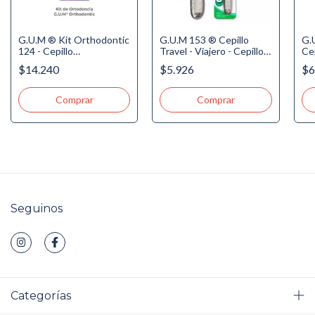
G.U.M ® Kit Orthodontic
G.U.M 153 ® Cepillo
G.
124 - Cepillo
Travel - Viajero - Cepillo
Cep
Ortodóntico, 3
Suave - 4 Hileras -
Co
$14.240
$5.926
$6
Proxabrush, Cera de
Antibacterial
So
Ortodoncia, Hilo de
Ortodoncia 5 usos
Seguinos
Categorías