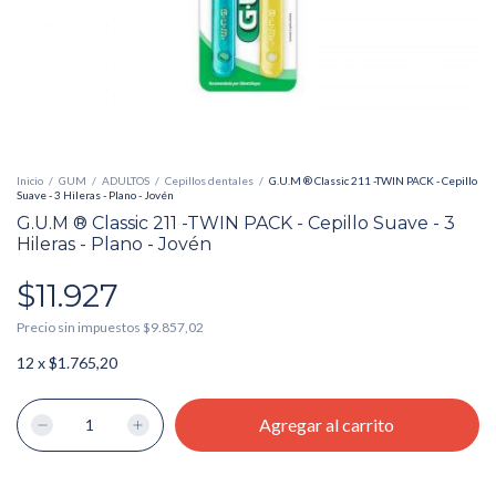
Inicio
/
GUM
/
ADULTOS
/
Cepillos dentales
/
G.U.M ® Classic 211 -TWIN PACK - Cepillo
Suave - 3 Hileras - Plano - Jovén
G.U.M ® Classic 211 -TWIN PACK - Cepillo Suave - 3
Hileras - Plano - Jovén
$11.927
Precio sin impuestos
$9.857,02
12
x
$1.765,20