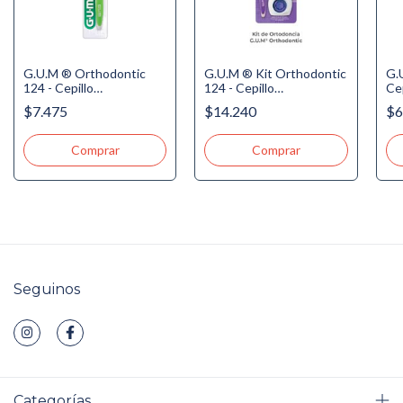
G.U.M ® Orthodontic
G.U.M ® Kit Orthodontic
G.
124 - Cepillo
124 - Cepillo
Cep
Ortodóntico - 4 Hileras -
Ortodóntico, 3
Co
$7.475
$14.240
$6
c/Tapa
Proxabrush, Cera de
So
Ortodoncia, Hilo de
Ortodoncia 5 usos
Seguinos
Categorías