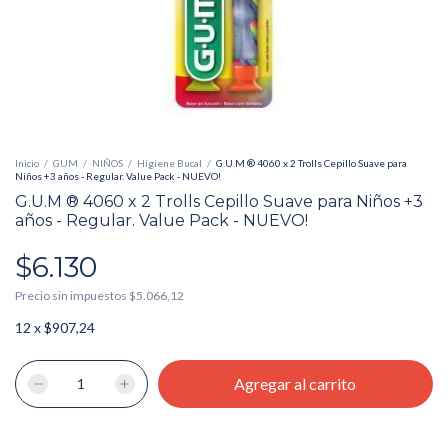
Inicio
/
GUM
/
NIÑOS
/
Higiene Bucal
/
G.U.M ® 4060 x 2 Trolls Cepillo Suave para
Niños +3 años - Regular. Value Pack - NUEVO!
G.U.M ® 4060 x 2 Trolls Cepillo Suave para Niños +3
años - Regular. Value Pack - NUEVO!
$6.130
Precio sin impuestos
$5.066,12
12
x
$907,24