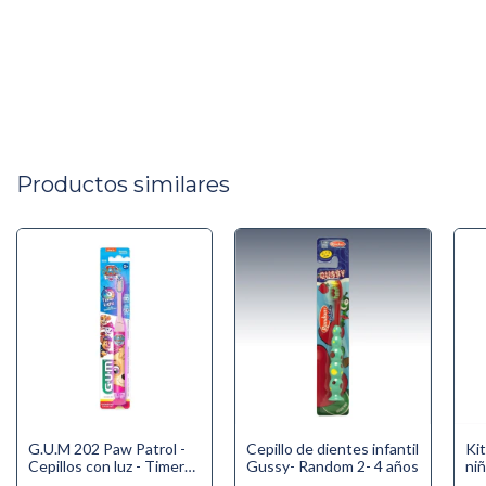
Productos similares
G.U.M 202 Paw Patrol -
Cepillo de dientes infantil
Kit
Cepillos con luz - Timer
Gussy- Random 2- 4 años
ni
Light - Cepillo Suave para
AZ