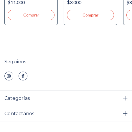
$11.000
$3.000
$8
Niños +3 años NUEVO!
Seguinos
Categorías
Contactános