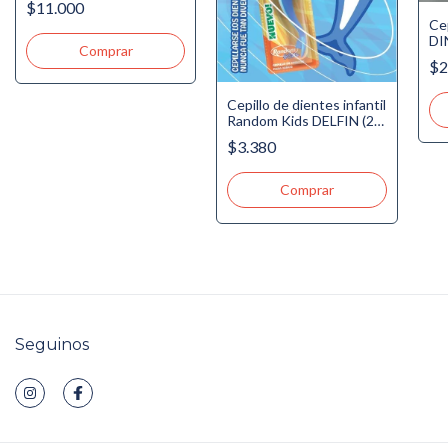
$11.000
Niños +3 años NUEVO!
Cep
de
DI
6 a
$2
Cepillo de dientes infantil
Random Kids DELFIN (2 a
6 años)
$3.380
Seguinos