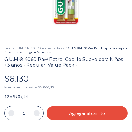
Inicio
/
GUM
/
NIÑOS
/
Cepillos dentales
/
G.U.M ® 4060 Paw Patrol Cepillo Suave para
Niños +3 años - Regular. Value Pack -
G.U.M ® 4060 Paw Patrol Cepillo Suave para Niños
+3 años - Regular. Value Pack -
$6.130
Precio sin impuestos
$5.066,12
12
x
$907,24