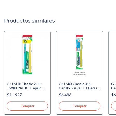
Productos similares
G.U.M ® Classic 211 -
G.U.M® Classic 311 -
G.
TWIN PACK - Cepillo
Cepillo Suave - 3 Hileras -
Cep
Suave - 3 Hileras - Plano -
Plano - Delgado + 2 Soft-
Co
$11.927
$6.486
$6
Jovén
Picks Medium
So