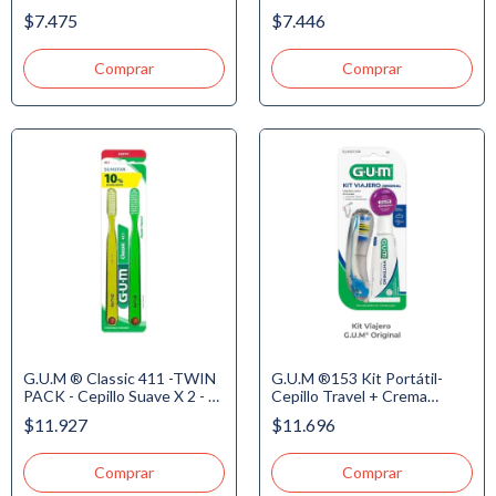
Hileras - c/Tapa
$7.475
$7.446
G.U.M ®153 Kit Portátil-
G.U.M ® Classic 411 -TWIN
Cepillo Travel + Crema
PACK - Cepillo Suave X 2 - 4
Whitening 20gr. + Hilo
Hileras - Normal - Domo. -
$11.696
$11.927
10.9m.
Precio Especial - 10% de Dto