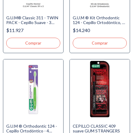
G.U.M® Classic 311 - TWIN
G.U.M ® Kit Orthodontic
PACK - Cepillo Suave - 3
124 - Cepillo Ortodóntico, 3
Hileras - Plano - Delgado. -
Proxabrush, Cera de
$11.927
$14.240
Precio Especial - 10% de Dto
Ortodoncia, Hilo de
Ortodoncia 5 usos
G.U.M ® Orthodontic 124 -
CEPILLO CLASSIC 409
Cepillo Ortodóntico - 4
suave GUM STRANGERS