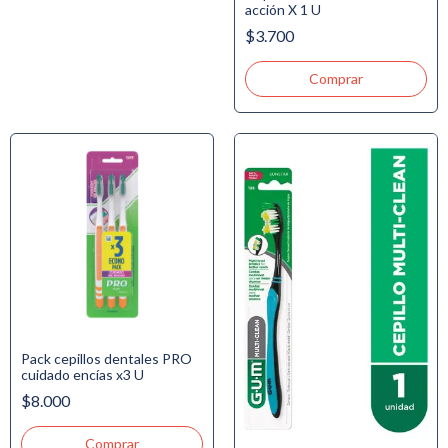
acción X 1 U
$3.700
Pack cepillos dentales PRO
cuidado encías x3 U
$8.000