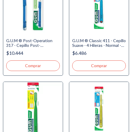
G.U.M ® Post-Operation
G.U.M ® Classic 411 - Cepillo
317 - Cepillo Post-
Suave - 4 Hileras - Normal -
Quirúrgico - Super Suave
Domo + 2 Soft-Picks Medium
$10.444
$6.486