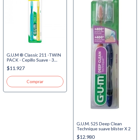
G.U.M ® Classic 211 -TWIN
PACK - Cepillo Suave - 3
Hileras - Plano - Jovén
$11.927
G.U.M. 525 Deep Clean
Technique suave blister X 2
$12.980