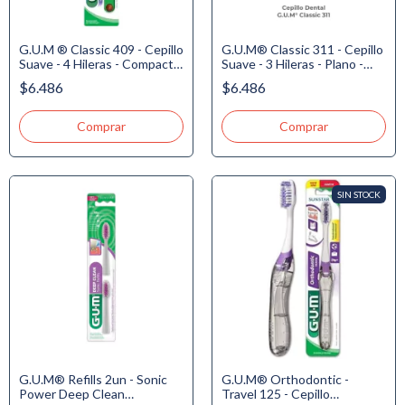
G.U.M ® Classic 409 - Cepillo
G.U.M® Classic 311 - Cepillo
Suave - 4 Hileras - Compacto
Suave - 3 Hileras - Plano -
- Domo + 2 Soft-Picks
Delgado + 2 Soft-Picks
$6.486
$6.486
Medium
Medium
SIN STOCK
G.U.M® Refills 2un - Sonic
G.U.M® Orthodontic -
Power Deep Clean
Travel 125 - Cepillo