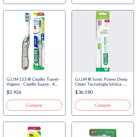
G.U.M 153 ® Cepillo Travel -
G.U.M ® Sonic Power Deep
Viajero - Cepillo Suave - 4
Clean Tecnología Sónica -
Hileras - Antibacterial
Cepillo Incluye Pila
$5.926
$36.590