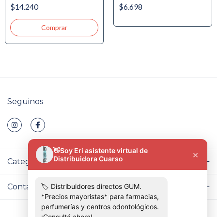
Tecnología Sónica
Ortodóntico de viaje - 4
$14.240
$6.698
Hileras - Antibacterial.
Seguinos
Categorías
Contactános