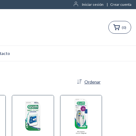
Iniciar sesión
|
Crear cuenta
(
0
)
tacto
Ordenar