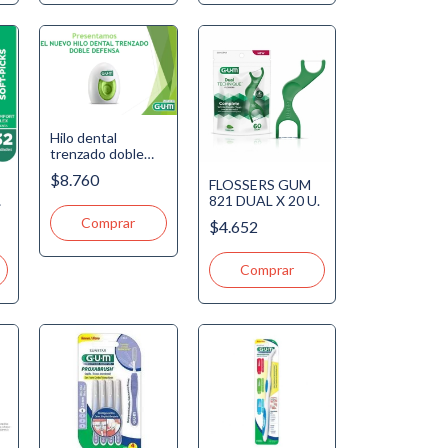
Hilo dental
trenzado doble
defensa Gum (
$8.760
FLOSSERS GUM
ART. 2008)
821 DUAL X 20 U.
$4.652