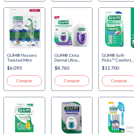
GUM® Flossers
GUM® Cinta
GUM® Soft-
Twisted Mint
Dental Ultra
Picks™ Comfort
Deslizante - 2006
Flex Mint x 32u
$6.093
$8.760
$11.700