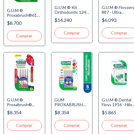
G.U.M ® Kit
G.U.M ® Flosser
G.U.M ®
Orthodontic 124 -
887 - Ultra
Proxabrush®614 -
Cepillo
Deslizante - Hilo
$14.240
$6.093
Repuesto Cepillos
Ortodóntico, 3
Dental con Mang
$8.700
Interdentales - 3 -
Proxabrush, Cera
- Menta
Mediano Cónico -
de Ortodoncia,
Refrescante, 40u
1.6mm x 8u.
Hilo de
Ortodoncia 5 usos
G.U.M ®
GUM
G.U.M ® Dental
Proxabrush®
PROXABRUSH
Floss 1916 - Hilo
-1314- Cepillos
1315
Dental - Cera
$8.354
$8.354
$5.865
Interdentales
Mentolada, 129m
Portátiles c/tapa -
1 - Fino Cilíndrico
0.8mm x 4u de