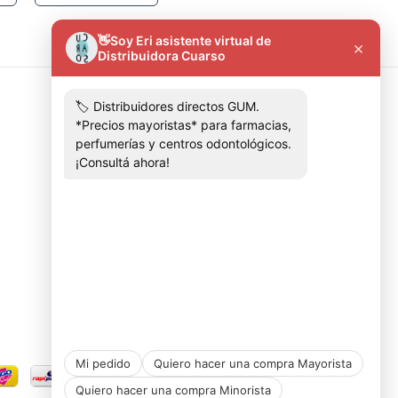
Contactános
+5491136303081
distribuidoracuarso@gmail.com