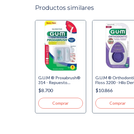
Productos similares
it
G.U.M ® Proxabrush®
G.U.M ® Orthodonti
ic 124 -
314 - Repuesto
Floss 3200 - Hilo Den
rtodóntico, 3
Cepillos Interdentales -
para Ortodoncia con
$8.700
$10.866
h, Cera de
1 - Fino Cilíndrico -
enhebrador y
a, Hilo de
0.8mm x 8u.
dispensador - 50 us
a 5 usos
de