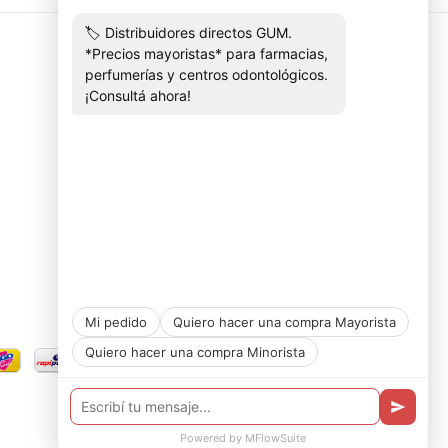
Contactános
+5491136303081
distribuidoracuarso@gmail.com