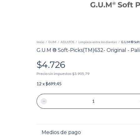
Inicio
/
GUM
/
ADULTOS
/
Limpieza entre los dientes
/
G.U.M ® Soft-
G.U.M ® Soft-Picks(TM)632- Original - Pal
$4.726
Precio sin impuestos
$3.905,79
12
x
$699,45
Medios de pago