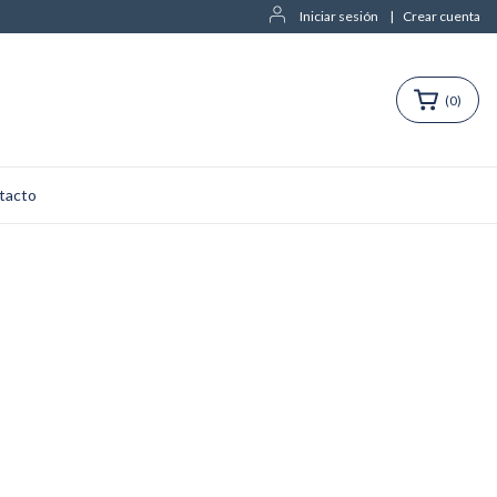
Iniciar sesión
|
Crear cuenta
(
0
)
tacto