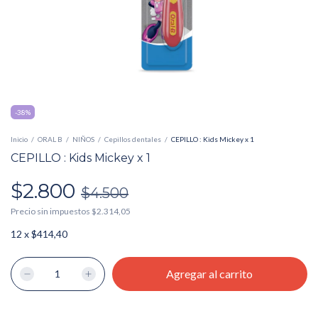
-
38
%
Inicio
/
ORAL B
/
NIÑOS
/
Cepillos dentales
/
CEPILLO : Kids Mickey x 1
CEPILLO : Kids Mickey x 1
$2.800
$4.500
Precio sin impuestos
$2.314,05
12
x
$414,40